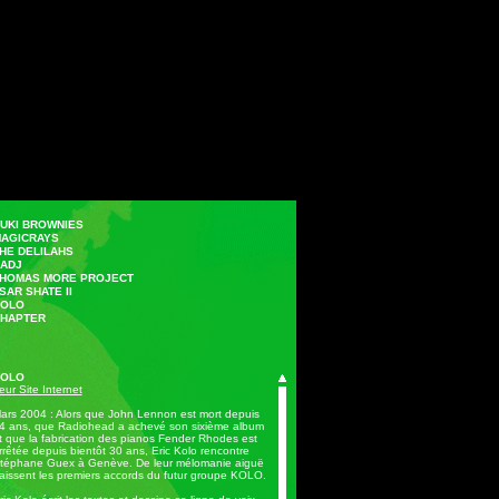
KI BROWNIES
GICRAYS
E DELILAHS
DJ
OMAS MORE PROJECT
R SHATE II
OLO
APTER
OLO
eur Site Internet
ars 2004 : Alors que John Lennon est mort depuis
4 ans, que Radiohead a achevé son sixième album
t que la fabrication des pianos Fender Rhodes est
rrêtée depuis bientôt 30 ans, Eric Kolo rencontre
téphane Guex à Genève. De leur mélomanie aiguë
aissent les premiers accords du futur groupe KOLO.