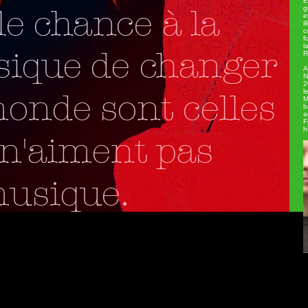
E
g
e
i
c
f
l
R
A
N
2
l
M
b
a
F
h