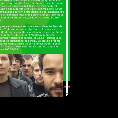
ric Kolo écrit les textes et dessine sa ligne de voix
rave et caressante. Avec Stéphane Guex, ils tissent
nsuite un univers subtil, teinté de mélancolie et
lluminé par la pureté et la clarté des mélodies. Leurs
ompositions surfent entre légèreté pop, nonchalance
olk et explosion rock avec pour influences reconnues
a bande de Thom Yorke, Elbow ou encore Damien
ice.
près avoir étrenné leurs morceaux dans les bars de
ew York, sa deuxième ville, Eric Kolo décide en
005 de s’ancrer à Genève et monte avec Stéphane
e groupe KOLO : Laurent Nicolas à la batterie,
athieu Karcher à la guitare et Blaise Pitteloud à la
asse se joignent au duo initial. Le groupe prépare
ctuellement la sortie de son premier album (Songs
or A Sleepwalker) ainsi que sa tournée automne-
iver 2007-2008.