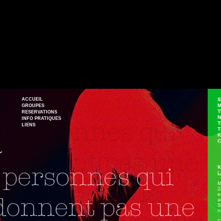
ACCUEIL
SU
MA
GROUPES
TH
RESERVATIONS
NA
INFO PRATIQUES
TH
LIENS
TSA
K
CH
K
L
M
2
e
a
S
n